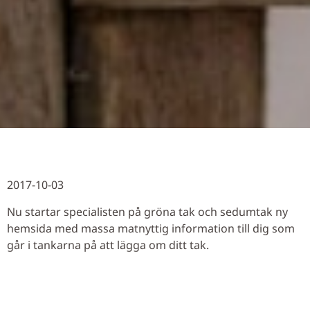
2017-10-03
Nu startar specialisten på gröna tak och sedumtak ny
hemsida med massa matnyttig information till dig som
går i tankarna på att lägga om ditt tak.
Hej och varmt välkommen till vår nya hemsida. Här
hittar du allt du behöver veta om sedumtak, hur det
funkar i Stockholm och lite till. Toppen för dig som ska