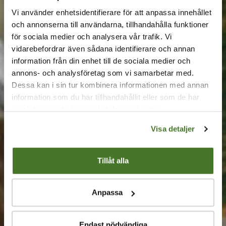
Specialisten på sedumtak
Vi använder enhetsidentifierare för att anpassa innehållet
i Stockholm lanserar ny
och annonserna till användarna, tillhandahålla funktioner
för sociala medier och analysera vår trafik. Vi
hemsida
vidarebefordrar även sådana identifierare och annan
information från din enhet till de sociala medier och
Nu startar specialisten på gröna tak och
annons- och analysföretag som vi samarbetar med.
Dessa kan i sin tur kombinera informationen med annan
sedumtak ny hemsida med massa matnyttig
information som du har tillhandahållit eller som de har
information till dig som går i tankarna på att
samlat in när du har använt deras tjänster.
lägga om ditt tak.
Visa detaljer
Tillåt alla
Anpassa
Endast nödvändiga