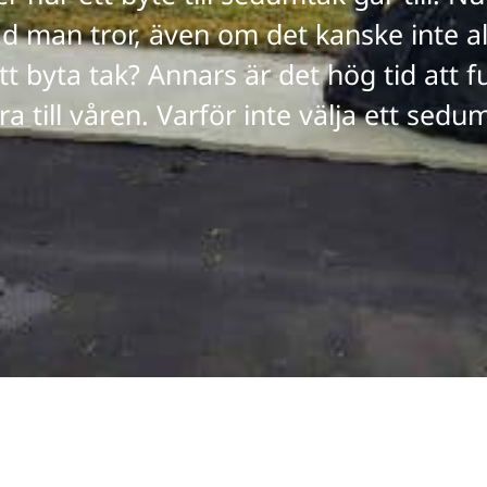
ad man tror, även om det kanske inte al
t byta tak? Annars är det hög tid att 
 till våren. Varför inte välja ett sedu