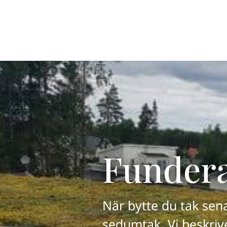
Funderat
När bytte du tak sena
sedumtak. Vi beskrive