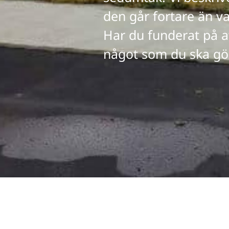
den går fortare än v
Har du funderat på at
något som du ska göra