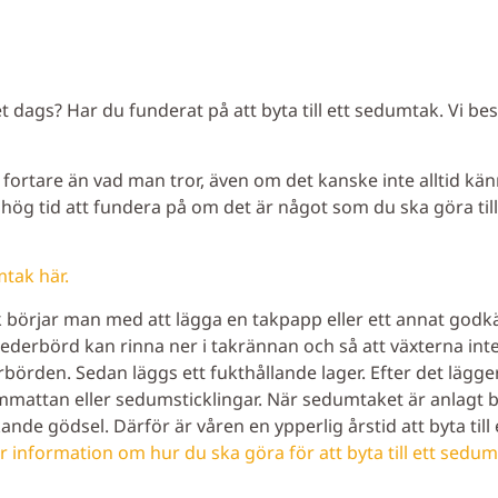
 dags? Har du funderat på att byta till ett sedumtak. Vi beskr
 fortare än vad man tror, även om det kanske inte alltid kä
 hög tid att fundera på om det är något som du ska göra till 
tak här.
börjar man med att lägga en takpapp eller ett annat godkän
ederbörd kan rinna ner i takrännan och så att växterna inte
börden. Sedan läggs ett fukthållande lager. Efter det lägger
mattan eller sedumsticklingar. När sedumtaket är anlagt 
nde gödsel. Därför är våren en ypperlig årstid att byta till
r information om hur du ska göra för att byta till ett sedum