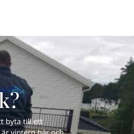
Om oss
Kunskapsbank
Nyheter
Kontakt
ak?
byta till ett
u är vintern här och