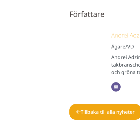
Författare
Andrei Adz
Ägare/VD
Andrei Adzi
takbransche
och gröna ta
Tillbaka till alla nyheter