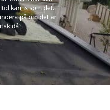
ltid känns som det.
fundera på om det är
mtak då?