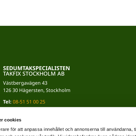
SEDUMTAKSPECIALISTEN
TAKFIX STOCKHOLM AB
Västbergavägen 43
126 30 Hägersten, Stockholm
Tel:
08-51 51 00 25
Mail:
info@takfix.se
r cookies
Org.nr:
559024-7184
rare för att anpassa innehållet och annonserna till användarna, t