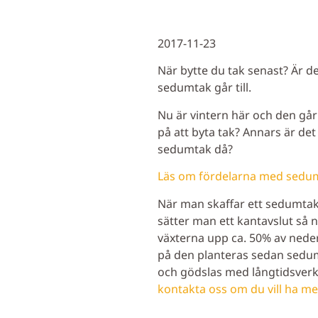
2017-11-23
När bytte du tak senast? Är det
sedumtak går till.
Nu är vintern här och den går
på att byta tak? Annars är det
sedumtak då?
Läs om fördelarna med sedum
När man skaffar ett sedumtak 
sätter man ett kantavslut så n
växterna upp ca. 50% av neder
på den planteras sedan sedum
och gödslas med långtidsverka
kontakta oss om du vill ha me