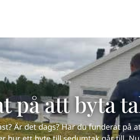
Tjänster
Referenser
 på att byta t
st? Är det dags? Har du funderat på att 
r hur ett byte till sedumtak går till. N