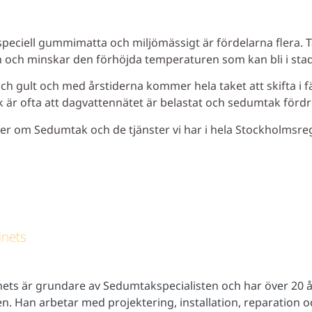
speciell gummimatta och miljömässigt är fördelarna flera. T
en och minskar den förhöjda temperaturen som kan bli i st
 och gult och med årstiderna kommer hela taket att skifta i f
är ofta att dagvattennätet är belastat och sedumtak fördr
mer om Sedumtak och de tjänster vi har i hela Stockholmsre
inets
nets är grundare av Sedumtakspecialisten och har över 20 å
n. Han arbetar med projektering, installation, reparation 