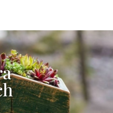
Om oss
Kunskapsbank
Nyheter
Kontakt
ra
ch
a