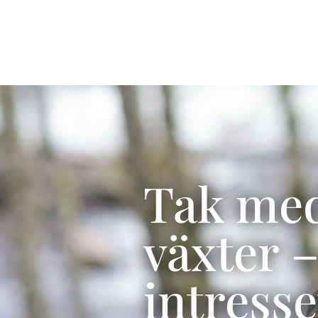
Tak med
växter 
intresse