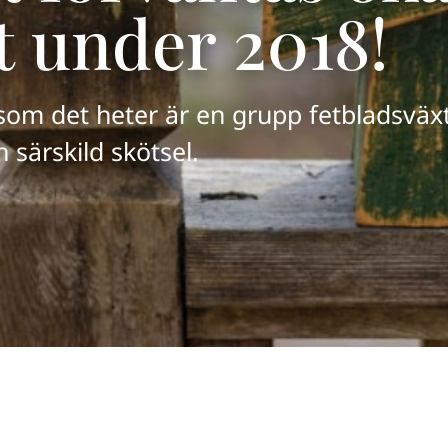
 under 2018!
som det heter är en grupp fetbladsväx
 särskild skötsel.