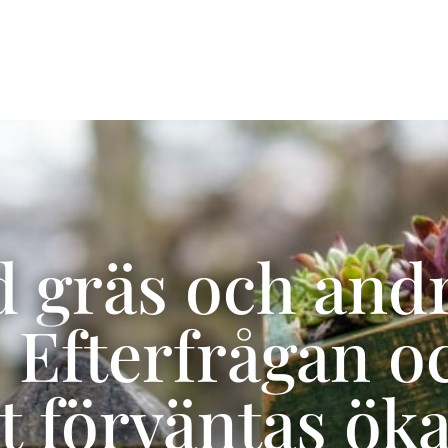
Tjänster
Referenser
 gräs och and
– Efterfrågan o
t förväntas ök