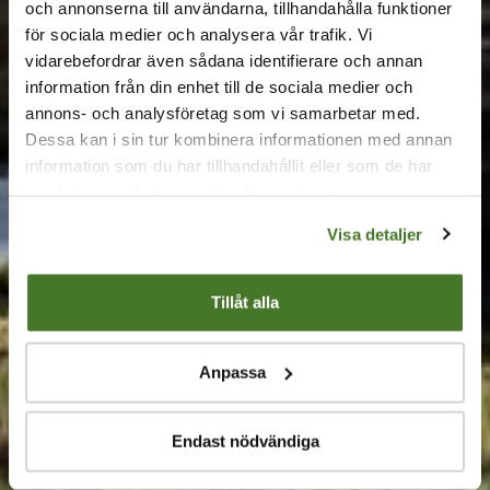
Sedumtak, och andra gröna tak, har ett flertal
och annonserna till användarna, tillhandahålla funktioner
fördelar. För det första är de gröna taken väldigt
för sociala medier och analysera vår trafik. Vi
vidarebefordrar även sådana identifierare och annan
fina att se på med sina växter med färgskiftningar
information från din enhet till de sociala medier och
samt blommor i olika färgnyanser. Ytterligare två
annons- och analysföretag som vi samarbetar med.
fördelar med sedumtak och gröna tak är att de
Dessa kan i sin tur kombinera informationen med annan
minskar avrinningen av vatten från taket samt att
information som du har tillhandahållit eller som de har
de är isolerande och kan påverka husets
samlat in när du har använt deras tjänster.
uppvärmningskostnader.
Visa detaljer
Tillåt alla
Anpassa
Endast nödvändiga