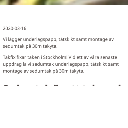
2020-03-16
Vi lägger underlagspapp, tätskikt samt montage av
sedumtak på 30m takyta.
Takfix fixar taken i Stockholm! Vid ett av våra senaste
uppdrag la vi sedumtak underlagspapp, tätskikt samt
montage av sedumtak på 30m takyta.
Sedumtak är ett tak med
flera fördelar
Sedumtak, och andra gröna tak, har ett flertal fördelar.
För det första är de gröna taken väldigt fina att se på
med sina växter med färgskiftningar samt blommor i