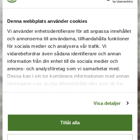
Så länge håller ett
Denna webbplats använder cookies
sedumtak – livslängd &
Vi använder enhetsidentifierare för att anpassa innehållet
faktorer
och annonserna till användarna, tillhandahålla funktioner
för sociala medier och analysera vår trafik. Vi
vidarebefordrar även sådana identifierare och annan
När man ska bygga ett nytt hus eller renovera
information från din enhet till de sociala medier och
taket på ett befintligt hus kan det bli aktuellt med
annons- och analysföretag som vi samarbetar med.
ett nytt takmaterial. En fråga som då kan uppstå
Dessa kan i sin tur kombinera informationen med annan
är hur länge olika typer av takmaterial egentligen
information som du har tillhandahållit eller som de har
samlat in när du har använt deras tjänster.
håller. Ett sedumtak är ett tak med en lång
hållbarhet.
Visa detaljer
Tillåt alla