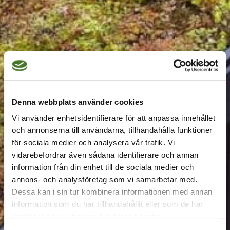
Denna webbplats använder cookies
Vi använder enhetsidentifierare för att anpassa innehållet
Komplett sedumtak på
och annonserna till användarna, tillhandahålla funktioner
för sociala medier och analysera vår trafik. Vi
attefallshus och
vidarebefordrar även sådana identifierare och annan
skärmtak i Värmdö
information från din enhet till de sociala medier och
annons- och analysföretag som vi samarbetar med.
Dessa kan i sin tur kombinera informationen med annan
information som du har tillhandahållit eller som de har
samlat in när du har använt deras tjänster.