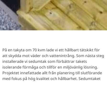
På en takyta om 70 kvm lade vi ett hållbart tätskikt för
att skydda mot väder och vattenintrång. Som nästa steg
installerade vi sedumtak som förbättrar takets
isolerande förmåga och tillför en miljövänlig lösning.
Projektet innefattade allt från planering till slutförande
med fokus på hög kvalitet och hållbarhet. Sedumtaket
ger inte bara bättre isolering utan tillför också estetiskt
värde genom sin gröna yta.
Please accept
statistics, marketing
cookies to watch this
video.