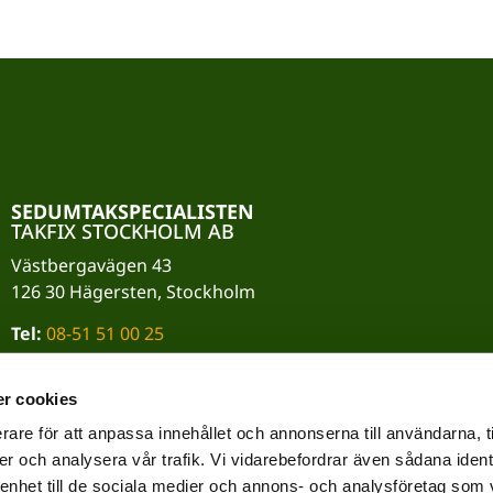
SEDUMTAKSPECIALISTEN
TAKFIX STOCKHOLM AB
Västbergavägen 43
126 30 Hägersten, Stockholm
Tel:
08-51 51 00 25
Mail:
info@takfix.se
r cookies
Org.nr:
559024-7184
rare för att anpassa innehållet och annonserna till användarna, t
er och analysera vår trafik. Vi vidarebefordrar även sådana ident
 enhet till de sociala medier och annons- och analysföretag som