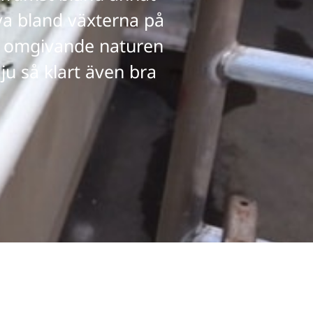
eva bland växterna på
en omgivande naturen
u så klart även bra