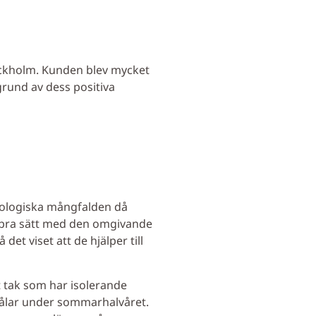
tockholm. Kunden blev mycket
grund av dess positiva
iologiska mångfalden då
tt bra sätt med den omgivande
et viset att de hjälper till
t tak som har isolerande
trålar under sommarhalvåret.