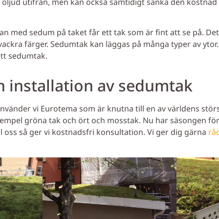
 oljud utifrån, men kan också samtidigt sänka den kostna
n med sedum på taket får ett tak som är fint att se på. Det 
ckra färger. Sedumtak kan läggas på många typer av ytor.
ett sedumtak.
 installation av sedumtak
använder vi Eurotema som är knutna till en av världens stör
exempel gröna tak och ört och mosstak. Nu har säsongen för
ill oss så ger vi kostnadsfri konsultation. Vi ger dig gärna
råd