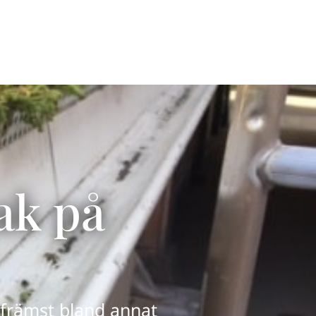
Om oss
Kunskapsbank
Nyheter
Kontakt
ak på
främst bland annat