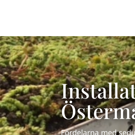
Install
Österm
Fördelarna med sedu