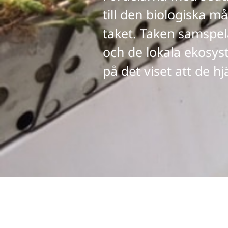
till den biologiska m
taket. Taken samspel
och de lokala ekosys
på det viset att de hjä