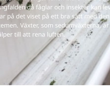
ångfalden då fåglar och insekter kan l
ar på det viset på ett bra sätt med d
temen. Växter, som sedumväxterna, är j
lper till att rena luften.