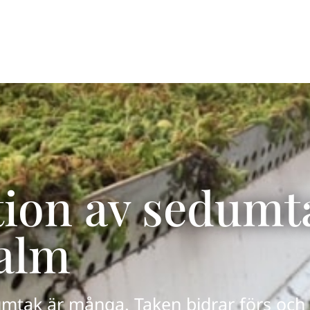
Tjänster
Referenser
ation av sedumt
alm
mtak är många. Taken bidrar förs och 