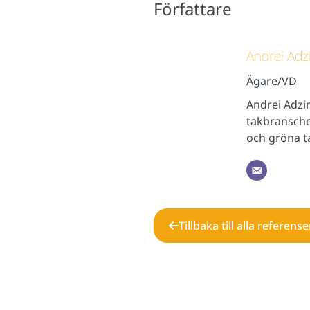
Författare
Andrei Adz
Ägare/VD
Andrei Adzi
takbransche
och gröna ta
Tillbaka till alla referense