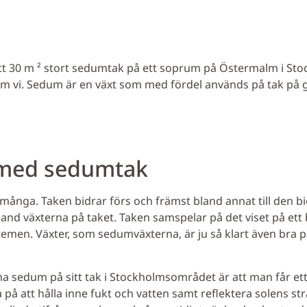
 ett 30 m ² stort sedumtak på ett soprum på Östermalm i S
om vi. Sedum är en växt som med fördel används på tak på 
r med sedumtak
ånga. Taken bidrar förs och främst bland annat till den b
bland växterna på taket. Taken samspelar på det viset på e
men. Växter, som sedumväxterna, är ju så klart även bra på d
 ha sedum på sitt tak i Stockholmsområdet är att man får et
 på att hålla inne fukt och vatten samt reflektera solens s