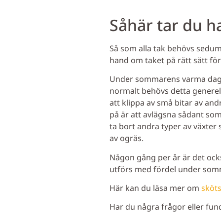
Såhär tar du 
Så som alla tak behövs sedumt
hand om taket på rätt sätt för
Under sommarens varma dagar k
normalt behövs detta generel
att klippa av små bitar av an
på är att avlägsna sådant som
ta bort andra typer av växter
av ogräs.
Någon gång per år är det ocks
utförs med fördel under somm
Här kan du läsa mer om
sköt
Har du några frågor eller fund