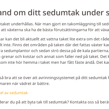
hand om ditt sedumtak unde
aket underhållas. När man gjort en takomläggning till sedum
 att växterna ska ha de bästa förutsättningarna för att väx
an det bli aktuellt att vattna taket lite extra om det råder
lt inte. Finns det områden på taken där det fattas växter 
dra sedumplantor och sedan strö dessa på de kala partierna
 grenar och kvistar och annat som faller ned på taket. Det 
 som inte hör hemma i taket men har fått fäste ändå. Det ka
å bra att se över att avrinningssystemet på ditt sedumtak
aren när vädret är bättre.
sel av sedumtak
erar du på att byta tak till sedumtak? Kontakta oss så berät