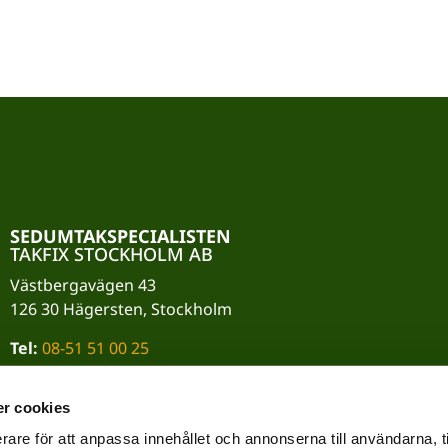
SEDUMTAKSPECIALISTEN
TAKFIX STOCKHOLM AB
Västbergavägen 43
126 30 Hägersten, Stockholm
Tel:
08-51 51 00 25
Mail:
info@takfix.se
r cookies
Org.nr:
559024-7184
rare för att anpassa innehållet och annonserna till användarna, t