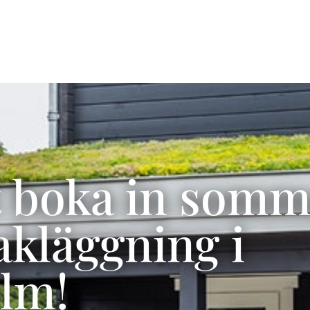
Tjänster
Referenser
t boka in som
kläggning i
lm!