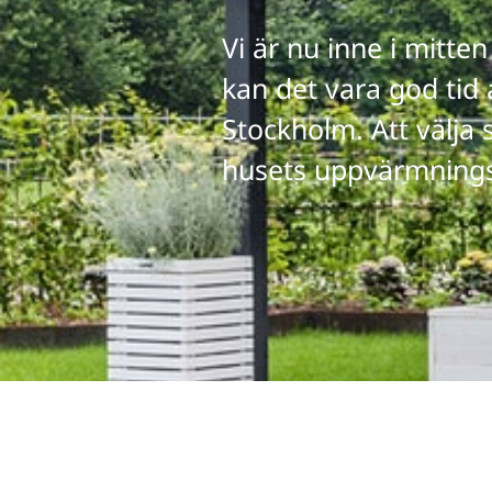
Vi är nu inne i mitte
kan det vara god tid 
Stockholm. Att välja 
husets uppvärmnings