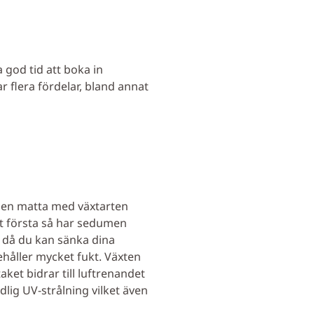
 god tid att boka in
 flera fördelar, bland annat
v en matta med växtarten
et första så har sedumen
t då du kan sänka dina
håller mycket fukt. Växten
ket bidrar till luftrenandet
lig UV-strålning vilket även