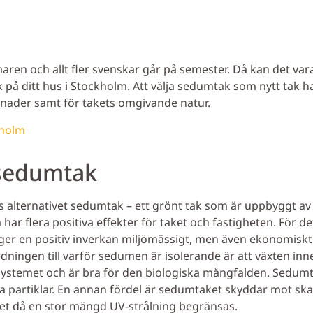
aren och allt fler svenskar går på semester. Då kan det vara
på ditt hus i Stockholm. Att välja sedumtak som nytt tak har
nader samt för takets omgivande natur.
kholm
sedumtak
ns alternativet sedumtak – ett grönt tak som är uppbyggt a
ar flera positiva effekter för taket och fastigheten. För d
 ger en positiv inverkan miljömässigt, men även ekonomisk
ingen till varför sedumen är isolerande är att växten inne
osystemet och är bra för den biologiska mångfalden. Sedumta
ga partiklar. En annan fördel är sedumtaket skyddar mot skad
get då en stor mängd UV-strålning begränsas.