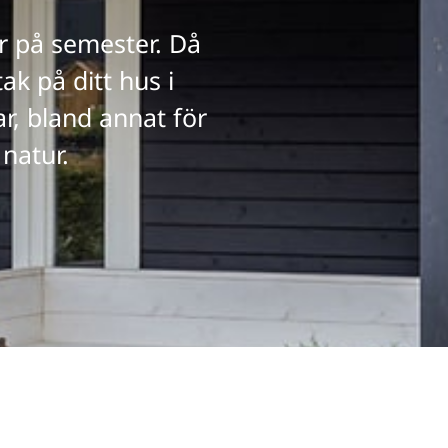
år på semester. Då
ak på ditt hus i
r, bland annat för
natur.