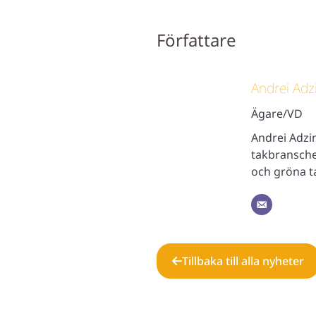
Författare
Andrei Adz
Ägare/VD
Andrei Adzi
takbransche
och gröna ta
Tillbaka till alla nyheter