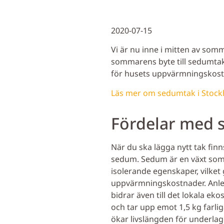
2020-07-15
Vi är nu inne i mitten av somm
sommarens byte till sedumtak 
för husets uppvärmningskost
Läs mer om sedumtak i Stoc
Fördelar med 
När du ska lägga nytt tak fin
sedum. Sedum är en växt som h
isolerande egenskaper, vilket
uppvärmningskostnader. Anledn
bidrar även till det lokala ek
och tar upp emot 1,5 kg farli
ökar livslängden för underla