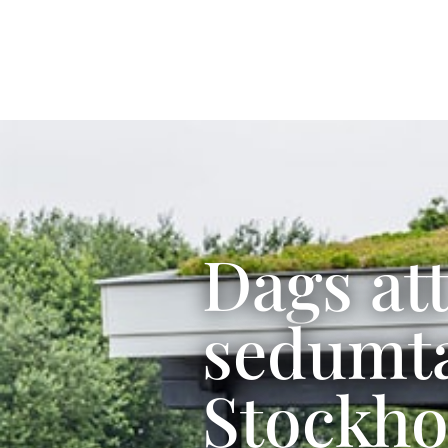
Dags at
sedumta
Stockho