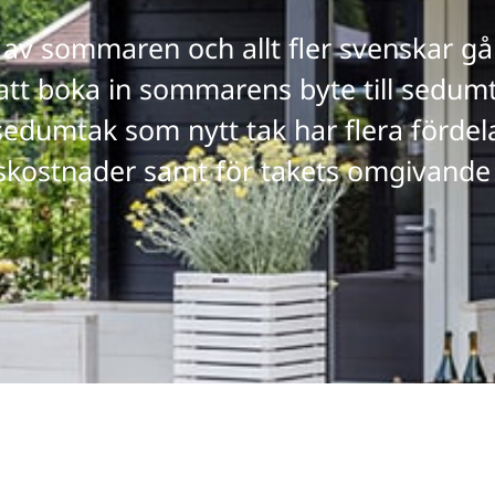
n av sommaren och allt fler svenskar g
att boka in sommarens byte till sedumt
sedumtak som nytt tak har flera fördela
kostnader samt för takets omgivande 