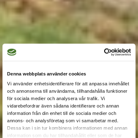
Boka vårens
Denna webbplats använder cookies
sedumtakläggning i
Vi använder enhetsidentifierare för att anpassa innehållet
Stockholm
och annonserna till användarna, tillhandahålla funktioner
för sociala medier och analysera vår trafik. Vi
vidarebefordrar även sådana identifierare och annan
Vi är nu inne i februari och våren närmar sig med
information från din enhet till de sociala medier och
stora steg. Tiden har därför kommit att nu börja
annons- och analysföretag som vi samarbetar med.
Dessa kan i sin tur kombinera informationen med annan
planera för och boka in vårens byte till sedumtak
information som du har tillhandahållit eller som de har
på ditt hus i Stockholm. Att lägga sedumtak på